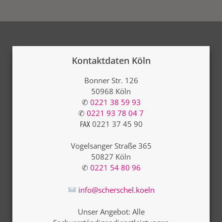
Kontaktdaten Köln
Bonner Str. 126
50968 Köln
✆
0221 38 59 93
✆
0221 93 78 04 7
℻ 0221 37 45 90
Vogelsanger Straße 365
50827 Köln
✆
0221 54 80 96
info@scherschel.koeln
Unser Angebot: Alle