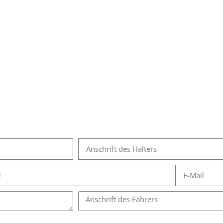
rmular zur Erstellung eines Gut
.
.