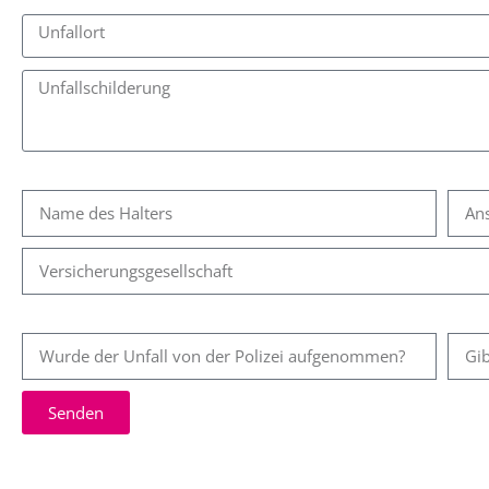
Unfallgegner
.
Polizei und Zeugen
.
Senden