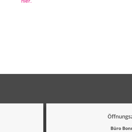
inden Sie
hier.
Öffnungsz
Büro Bonn